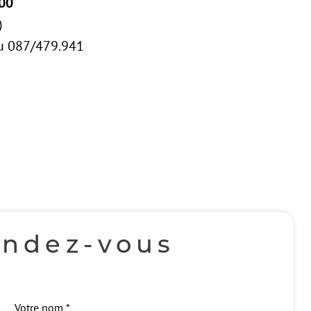
00
)
au 087/479.941
endez-vous
Votre nom