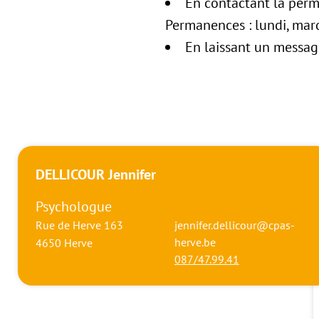
En contactant la per
Permanences : lundi, mard
En laissant un messa
DELLICOUR Jennifer
Psychologue
Rue de Herve 163
jennifer.dellicour@cpas-
herve.be
4650
Herve
087/47.99.41