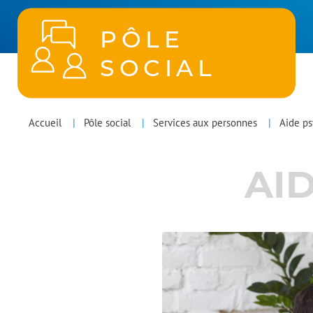
PÔLE
SOCIAL
POLES
You
Accueil
Pôle social
Services aux personnes
Aide p
MENU
are
AI
here