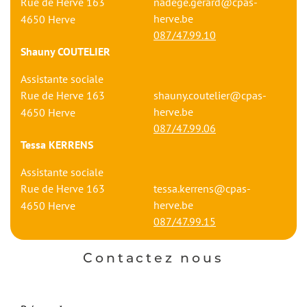
Rue de Herve 163
nadege.gerard@cpas-
herve.be
4650
Herve
087/47.99.10
Shauny COUTELIER
Assistante sociale
Rue de Herve 163
shauny.coutelier@cpas-
herve.be
4650
Herve
087/47.99.06
Tessa KERRENS
Assistante sociale
Rue de Herve 163
tessa.kerrens@cpas-
herve.be
4650
Herve
087/47.99.15
Contactez nous