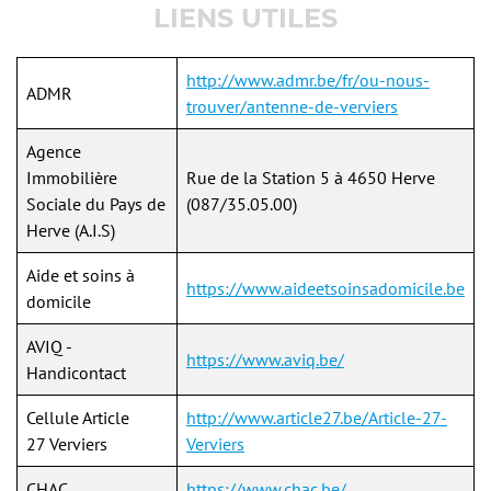
LIENS UTILES
http://www.admr.be/fr/ou-nous-
ADMR
trouver/antenne-de-verviers
Agence
Immobilière
Rue de la Station 5 à 4650 Herve
Sociale du Pays de
(087/35.05.00)
Herve (A.I.S)
Aide et soins à
https://www.aideetsoinsadomicile.be
domicile
AVIQ -
https://www.aviq.be/
Handicontact
Cellule Article
http://www.article27.be/Article-27-
27 Verviers
Verviers
CHAC
https://www.chac.be/