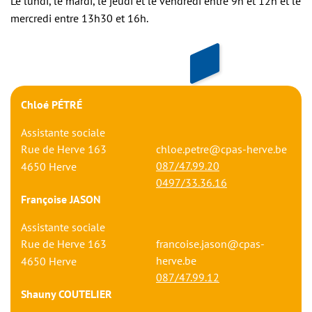
Le lundi, le mardi, le jeudi et le vendredi entre 9h et 12h et le
mercredi entre 13h30 et 16h.
Chloé PÉTRÉ
Assistante sociale
Rue de Herve 163
chloe.petre@cpas-herve.be
087/47.99.20
4650
Herve
0497/33.36.16
Françoise JASON
Assistante sociale
Rue de Herve 163
francoise.jason@cpas-
herve.be
4650
Herve
087/47.99.12
Shauny COUTELIER