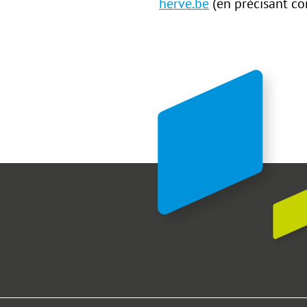
herve.be
(en précisant com
Formul
Ma demande concerne