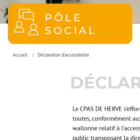
PÔLE
SOCIAL
POLES
You
Accueil
Déclaration d’accessibilité
MENU
are
DÉCLAR
here
Le CPAS DE HERVE s’efforc
toutes, conformément aux 
wallonne relatif à l’acces
public transposant la di