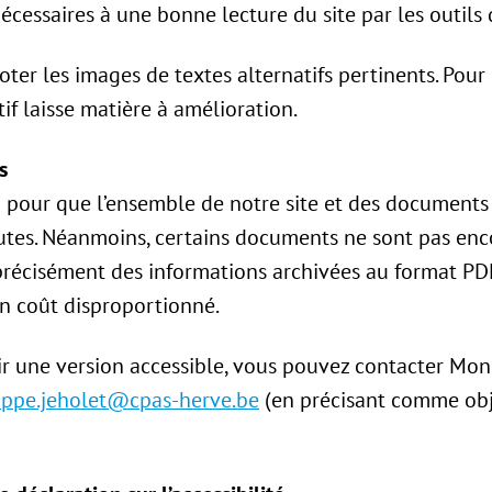
écessaires à une bonne lecture du site par les outils d’
ter les images de textes alternatifs pertinents. Pou
tif laisse matière à amélioration.
s
pour que l’ensemble de notre site et des documents q
toutes. Néanmoins, certains documents ne sont pas en
us précisément des informations archivées au format 
un coût disproportionné.
ir une version accessible, vous pouvez contacter Mon
ippe.jeholet@cpas-herve.be
(en précisant comme obje