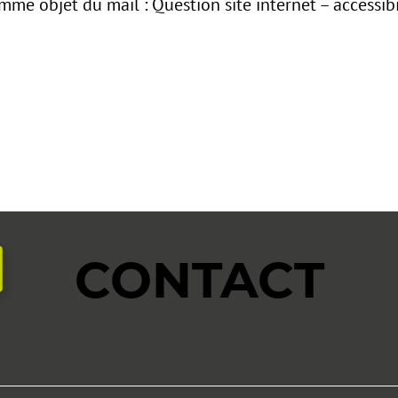
me objet du mail : Question site internet – accessibil
CONTACT
aire
SERVICE