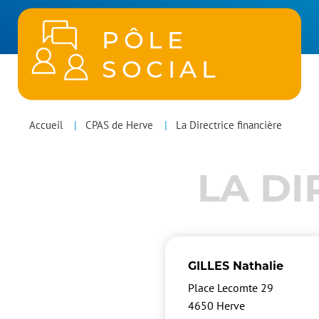
PÔLE
SOCIAL
POLES
You
Accueil
CPAS de Herve
La Directrice financière
MENU
are
LA DI
here
GILLES Nathalie
Place Lecomte 29
4650
Herve