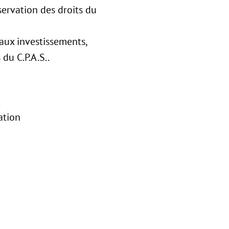
servation des droits du
 aux investissements,
du C.P.A.S..
.
ation