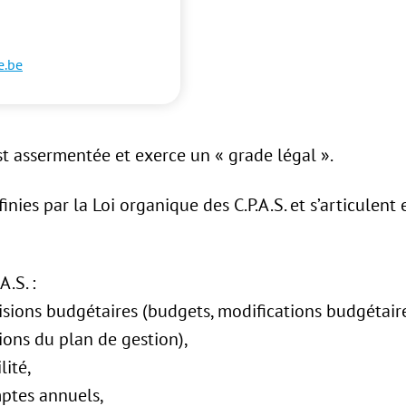
e.be
est assermentée et exerce un « grade légal ».
ies par la Loi organique des C.P.A.S. et s’articulent 
.S. :
isions budgétaires (budgets, modifications budgétaire
tions du plan de gestion),
lité,
mptes annuels,