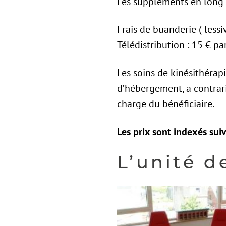
Les suppléments en long s
Frais de buanderie ( lessiv
Télédistribution : 15 € pa
Les soins de kinésithérap
d’hébergement, a contrari
charge du bénéficiaire.
Les prix sont indexés sui
L’unité d