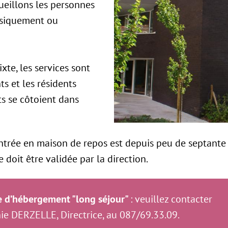
eillons les personnes
ysiquement ou
xte, les services sont
ts et les résidents
 se côtoient dans
entrée en maison de repos est depuis peu de septante 
 doit être validée par la direction.
 d’hébergement "long séjour"
: veuillez contacter
 DERZELLE, Directrice, au 087/69.33.09.