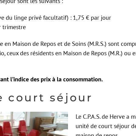
éjour sont les suivants :
e du linge privé facultatif) : 1,75 € par jour
r trimestre
ie en Maison de Repos et de Soins (M.R.S.) sont compr
o, ceux des résidents en Maison de Repos (M.R.) ou en
vant l’indice des prix à la consommation.
e court séjour
Le C.P.A.S. de Herve a 
unité de court séjour d
maison de repos.