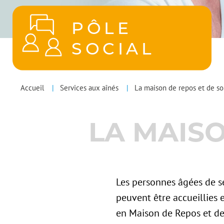
PÔLE
SOCIAL
POLES
You
Accueil
Services aux aînés
La maison de repos et de so
MENU
are
LA MAISO
here
Les personnes âgées de s
peuvent être accueillies
en Maison de Repos et de 