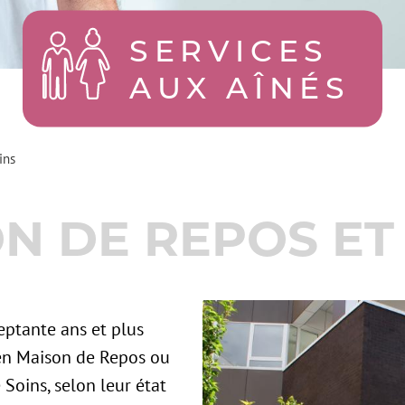
SERVICES
AUX AÎNÉS
ins
N DE REPOS ET
eptante ans et plus
 en Maison de Repos ou
Soins, selon leur état