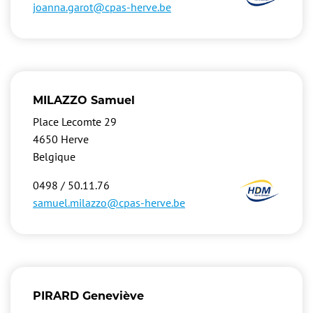
joanna.garot@cpas-herve.be
MILAZZO Samuel
Place Lecomte 29
4650
Herve
Belgique
Image
0498 / 50.11.76
samuel.milazzo@cpas-herve.be
PIRARD Geneviève