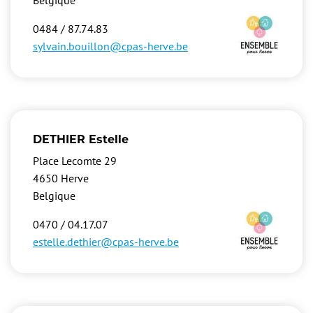
Belgique
Image
0484 / 87.74.83
sylvain.bouillon@cpas-herve.be
DETHIER Estelle
Place Lecomte 29
4650
Herve
Belgique
Image
0470 / 04.17.07
estelle.dethier@cpas-herve.be