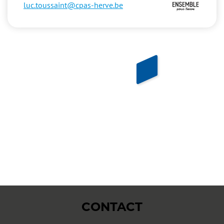
luc.toussaint@cpas-herve.be
CONTACT