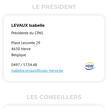
LE PRÉSIDENT
LEVAUX Isabelle
Présidente du CPAS
Place Lecomte 29
4650
Herve
Belgique
Image
0497 / 57.34.48
isabelle.levaux@cpas-herve.be
LES CONSEILLERS