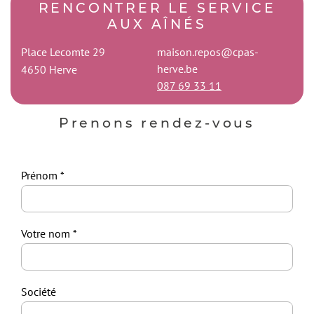
RENCONTRER LE
SERVICE
AUX AÎNÉS
Place Lecomte 29
maison.repos@cpas-
herve.be
4650
Herve
087 69 33 11
Prenons rendez-vous
Prénom
Votre nom
Société