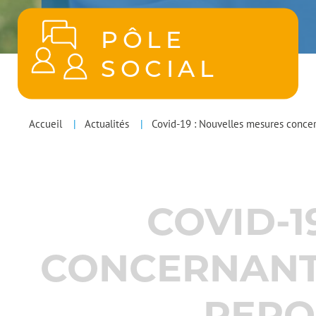
PÔLE
SOCIAL
POLES
You
Accueil
Actualités
Covid-19 : Nouvelles mesures concern
MENU
are
here
COVID-1
CONCERNANT 
REPO