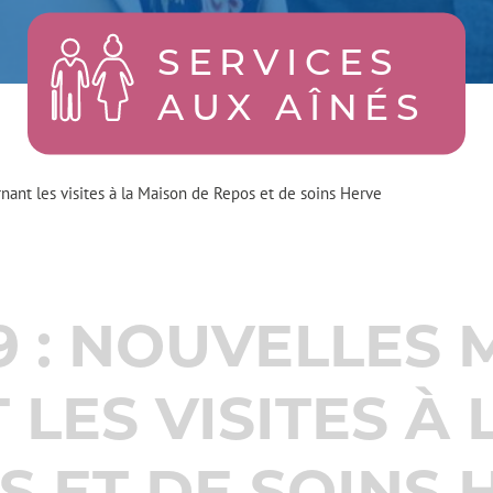
SERVICES
AUX AÎNÉS
ant les visites à la Maison de Repos et de soins Herve
9 : NOUVELLES
LES VISITES À 
S ET DE SOINS 