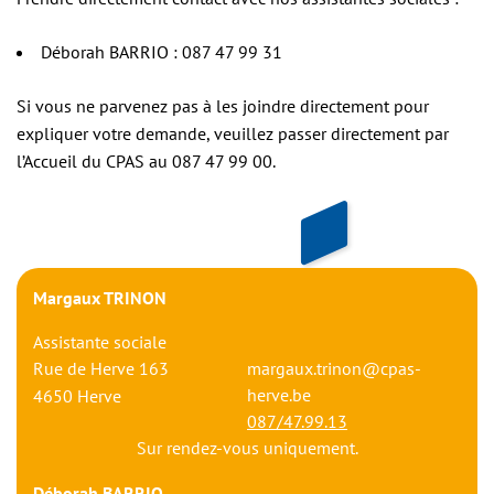
Déborah BARRIO : 087 47 99 31
Si vous ne parvenez pas à les joindre directement pour
expliquer votre demande, veuillez passer directement par
l’Accueil du CPAS au 087 47 99 00.
Margaux TRINON
Assistante sociale
Rue de Herve 163
margaux.trinon@cpas-
herve.be
4650
Herve
087/47.99.13
Sur rendez-vous uniquement.
Déborah BARRIO