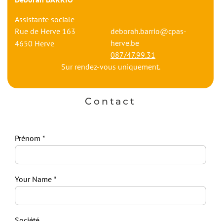
Assistante sociale
Rue de Herve 163
deborah.barrio@cpas-
herve.be
4650
Herve
087/47.99.31
Sur rendez-vous uniquement.
Contact
Prénom
Your Name
Société