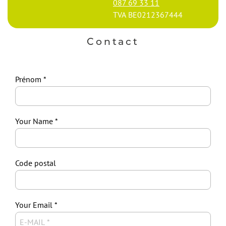
087 69 33 11
TVA
BE0212367444
Contact
Prénom
Your Name
Code postal
Your Email