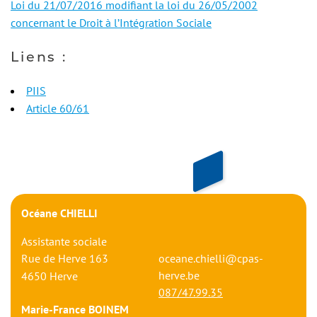
Loi du 21/07/2016 modifiant la loi du 26/05/2002
concernant le Droit à l’Intégration Sociale
Liens :
PIIS
Article 60/61
Océane CHIELLI
Assistante sociale
Rue de Herve 163
oceane.chielli@cpas-
herve.be
4650
Herve
087/47.99.35
Marie-France BOINEM