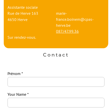
Assistante sociale
Rue de Herve 163
marie-
france.boinem@cpas-
4650
Herve
herve.be
087/47.99.36
Sur rendez-vous.
Contact
Prénom
Your Name