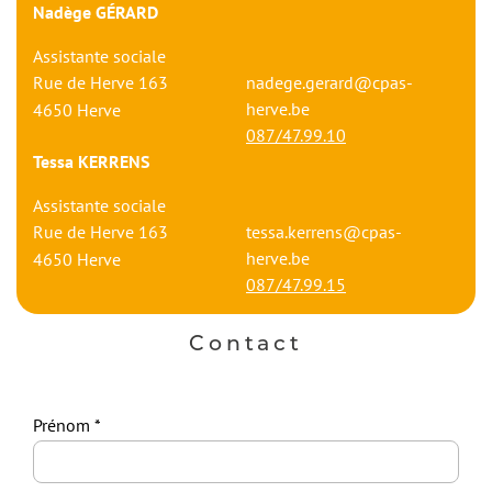
Nadège GÉRARD
Assistante sociale
Rue de Herve 163
nadege.gerard@cpas-
herve.be
4650
Herve
087/47.99.10
Tessa KERRENS
Assistante sociale
Rue de Herve 163
tessa.kerrens@cpas-
herve.be
4650
Herve
087/47.99.15
Contact
Prénom