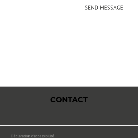
SEND MESSAGE
CONTACT
Formulaire
Ma demande concerne
de
MENU
Déclaration d’accessibilité