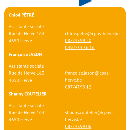
Chloé PÉTRÉ
Assistante sociale
Rue de Herve 163
chloe.petre@cpas-herve.be
087/47.99.20
4650
Herve
0497/33.36.16
Françoise JASON
Assistante sociale
Rue de Herve 163
francoise.jason@cpas-
herve.be
4650
Herve
087/47.99.12
Shauny COUTELIER
Assistante sociale
Rue de Herve 163
shauny.coutelier@cpas-
herve.be
4650
Herve
087/47.99.06