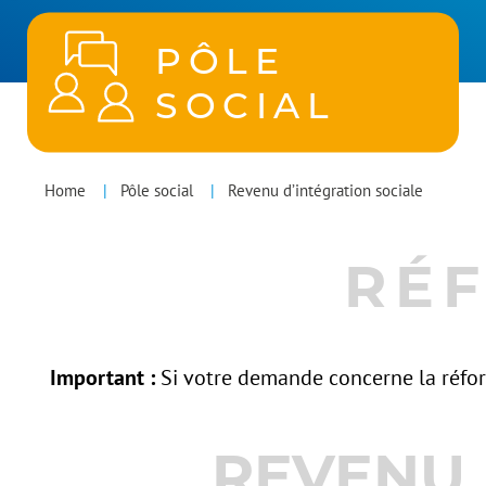
PÔLE
SOCIAL
POLES
You
Home
Pôle social
Revenu d’intégration sociale
MENU
are
RÉ
here
Important :
Si votre demande concerne la réfo
REVENU 