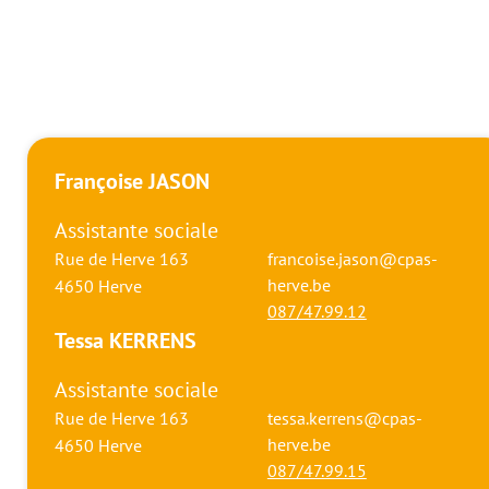
Françoise JASON
Assistante sociale
Rue de Herve 163
francoise.jason@cpas-
herve.be
4650
Herve
087/47.99.12
Tessa KERRENS
Assistante sociale
Rue de Herve 163
tessa.kerrens@cpas-
herve.be
4650
Herve
087/47.99.15