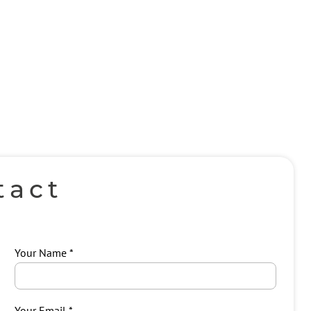
tact
Your Name
Your Email