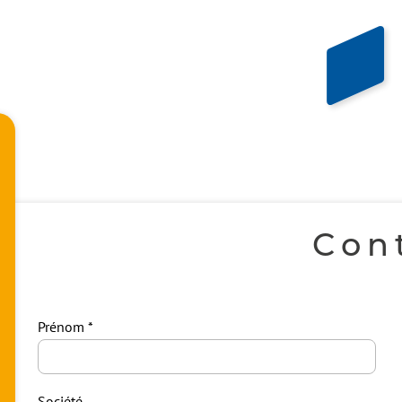
Con
Prénom
Société