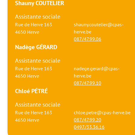
Shauny COUTELIER
Assistante sociale
Rue de Herve 163
shauny.coutelier@cpas-
herve.be
4650
Herve
087/47.99.06
Nadège GÉRARD
Assistante sociale
Rue de Herve 163
nadege.gerard@cpas-
herve.be
4650
Herve
087/47.99.10
Chloé PÉTRÉ
Assistante sociale
Rue de Herve 163
chloe.petre@cpas-herve.be
087/47.99.20
4650
Herve
0497/33.36.16